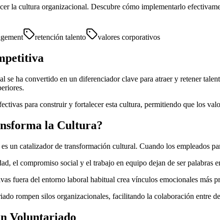
alecer la cultura organizacional. Descubre cómo implementarlo efectiva
agement
retención talento
valores corporativos
petitiva
l se ha convertido en un diferenciador clave para atraer y retener talen
eriores.
ctivas para construir y fortalecer esta cultura, permitiendo que los val
nsforma la Cultura?
s un catalizador de transformación cultural. Cuando los empleados part
ad, el compromiso social y el trabajo en equipo dejan de ser palabras e
ivas fuera del entorno laboral habitual crea vínculos emocionales más 
iado rompen silos organizacionales, facilitando la colaboración entre 
on Voluntariado