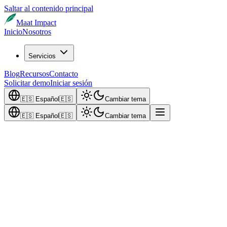
Saltar al contenido principal
Maat Impact
Inicio
Nosotros
Servicios
Blog
Recursos
Contacto
Solicitar demo
Iniciar sesión
🇪🇸
Español
🇪🇸
Cambiar tema
🇪🇸
Español
🇪🇸
Cambiar tema