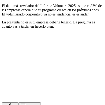
El dato más revelador del Informe Voluntare 2025 es que el 83% de
las empresas espera que su programa crezca en los próximos años.
El voluntariado corporativo ya no es tendencia: es estándar.
La pregunta no es si tu empresa debería tenerlo. La pregunta es
cuánto vas a tardar en hacerlo bien.
Descarga Gratuita:
Cómo Lanzar un Programa de
Voluntariado Corporativo en 10 Pasos (Guía
Completa 2025)
Descubre los 10 pasos esenciales para diseñar, lanzar y gestionar un
programa de voluntariado corporativo de alto impacto. Una guía
práctica para empresas que buscan impulsar su compromiso social,
fortalecer su cultura interna y alinear sus acciones con los ODS y la
sostenibilidad.
guides
50
descargas
Descargar Recurso