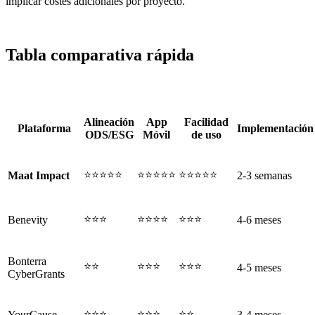
implicar costes adicionales por proyecto.
Tabla comparativa rápida
Alineación
App
Facilidad
Plataforma
Implementación
ODS/ESG
Móvil
de uso
⭐⭐⭐⭐⭐
⭐⭐⭐⭐⭐
⭐⭐⭐⭐⭐
Maat Impact
2-3 semanas
⭐⭐⭐
⭐⭐⭐⭐
⭐⭐⭐
Benevity
4-6 meses
Bonterra
⭐⭐
⭐⭐⭐
⭐⭐⭐
4-5 meses
CyberGrants
⭐⭐⭐
⭐⭐⭐
⭐⭐
YourCause
3-4 meses