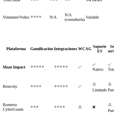
N/A
⭐⭐⭐⭐
Voluntare/Volies
N/A
Variable
(consultoría)
Soporte
Se
Plataforma
Gamificación
Integraciones
WCAG
ES
ser
✅
✅
⭐⭐⭐⭐⭐
⭐⭐⭐⭐⭐
Maat Impact
✅
Nativo
Tot
⚠️
⚠️
⭐⭐⭐⭐
⭐⭐⭐⭐⭐
Benevity
✅
Limitado
Par
⚠️
Bonterra
⭐⭐⭐
⭐⭐⭐⭐
⚠️
❌
CyberGrants
Par