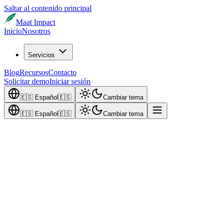
Saltar al contenido principal
Maat Impact
Inicio
Nosotros
Servicios
Blog
Recursos
Contacto
Solicitar demo
Iniciar sesión
🇪🇸
Español
🇪🇸
Cambiar tema
🇪🇸
Español
🇪🇸
Cambiar tema