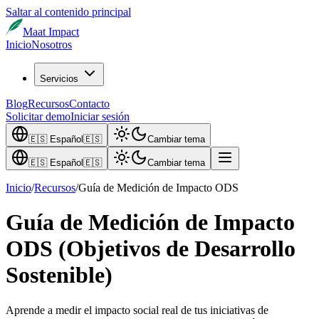
Saltar al contenido principal
Maat Impact
Inicio
Nosotros
Servicios
Blog
Recursos
Contacto
Solicitar demo
Iniciar sesión
🇪🇸
Español
🇪🇸
Cambiar tema
🇪🇸
Español
🇪🇸
Cambiar tema
Inicio
/
Recursos
/
Guía de Medición de Impacto ODS
Guía de Medición de Impacto
ODS (Objetivos de Desarrollo
Sostenible)
Aprende a medir el impacto social real de tus iniciativas de