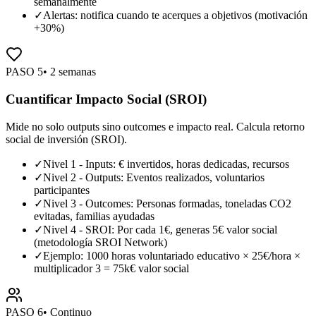
semanalmente
✓
Alertas: notifica cuando te acerques a objetivos (motivación
+30%)
PASO
5
•
2 semanas
Cuantificar Impacto Social (SROI)
Mide no solo outputs sino outcomes e impacto real. Calcula retorno
social de inversión (SROI).
✓
Nivel 1 - Inputs: € invertidos, horas dedicadas, recursos
✓
Nivel 2 - Outputs: Eventos realizados, voluntarios
participantes
✓
Nivel 3 - Outcomes: Personas formadas, toneladas CO2
evitadas, familias ayudadas
✓
Nivel 4 - SROI: Por cada 1€, generas 5€ valor social
(metodología SROI Network)
✓
Ejemplo: 1000 horas voluntariado educativo × 25€/hora ×
multiplicador 3 = 75k€ valor social
PASO
6
•
Continuo