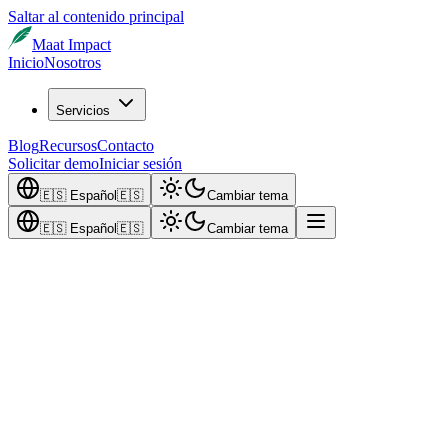
Saltar al contenido principal
Maat Impact
Inicio
Nosotros
Servicios
Blog
Recursos
Contacto
Solicitar demo
Iniciar sesión
🇪🇸
Español
🇪🇸
Cambiar tema
🇪🇸
Español
🇪🇸
Cambiar tema