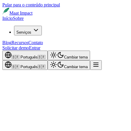
Pular para o conteúdo principal
Maat Impact
Início
Sobre
Serviços
Blog
Recursos
Contato
Solicitar demo
Entrar
🇧🇷
Português
🇧🇷
Cambiar tema
🇧🇷
Português
🇧🇷
Cambiar tema