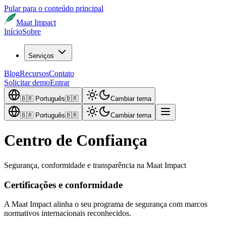
Pular para o conteúdo principal
Maat Impact
Início
Sobre
Serviços
Blog
Recursos
Contato
Solicitar demo
Entrar
🇧🇷
Português
🇧🇷
Cambiar tema
🇧🇷
Português
🇧🇷
Cambiar tema
Centro de Confiança
Segurança, conformidade e transparência na Maat Impact
Certificações e conformidade
A Maat Impact alinha o seu programa de segurança com marcos
normativos internacionais reconhecidos.