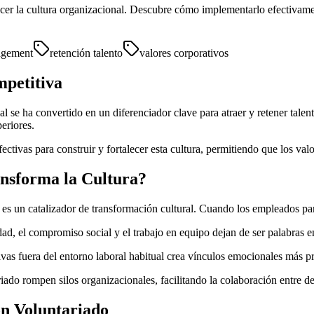
alecer la cultura organizacional. Descubre cómo implementarlo efectiva
agement
retención talento
valores corporativos
petitiva
l se ha convertido en un diferenciador clave para atraer y retener talen
eriores.
ctivas para construir y fortalecer esta cultura, permitiendo que los val
nsforma la Cultura?
s un catalizador de transformación cultural. Cuando los empleados part
ad, el compromiso social y el trabajo en equipo dejan de ser palabras e
ivas fuera del entorno laboral habitual crea vínculos emocionales más 
iado rompen silos organizacionales, facilitando la colaboración entre 
on Voluntariado