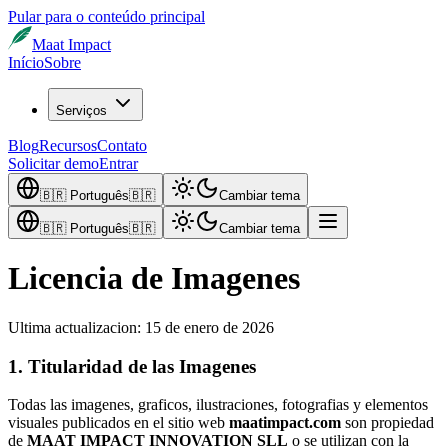
Pular para o conteúdo principal
Maat Impact
Início
Sobre
Serviços
Blog
Recursos
Contato
Solicitar demo
Entrar
🇧🇷
Português
🇧🇷
Cambiar tema
🇧🇷
Português
🇧🇷
Cambiar tema
Licencia de Imagenes
Ultima actualizacion: 15 de enero de 2026
1. Titularidad de las Imagenes
Todas las imagenes, graficos, ilustraciones, fotografias y elementos
visuales publicados en el sitio web
maatimpact.com
son propiedad
de
MAAT IMPACT INNOVATION SLL
o se utilizan con la