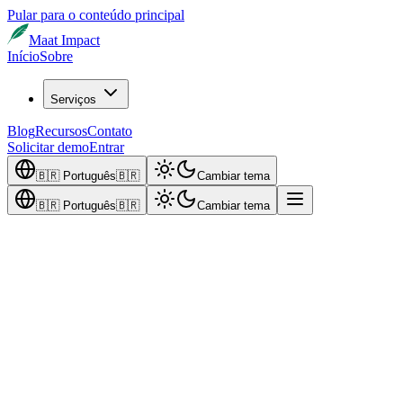
Pular para o conteúdo principal
Maat Impact
Início
Sobre
Serviços
Blog
Recursos
Contato
Solicitar demo
Entrar
🇧🇷
Português
🇧🇷
Cambiar tema
🇧🇷
Português
🇧🇷
Cambiar tema